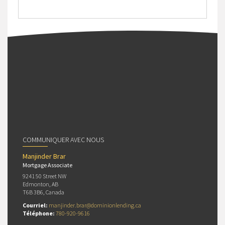
COMMUNIQUER AVEC NOUS
Manjinder Brar
Mortgage Associate
9241 50 Street NW
Edmonton, AB
T6B 3B6, Canada
Courriel:
manjinder.brar@dominionlending.ca
Téléphone:
780-920-9616