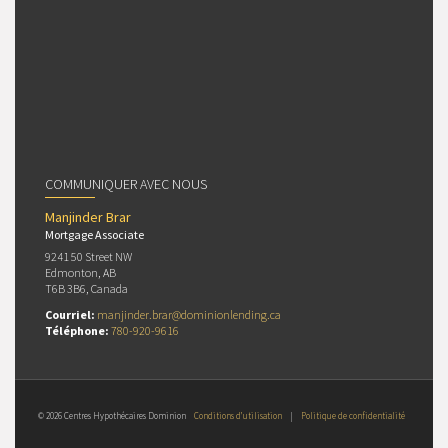
COMMUNIQUER AVEC NOUS
Manjinder Brar
Mortgage Associate
9241 50 Street NW
Edmonton, AB
T6B 3B6, Canada
Courriel:
manjinder.brar@dominionlending.ca
Téléphone:
780-920-9616
© 2026 Centres Hypothécaires Dominion
Conditions d’utilisation
|
Politique de confidentialité