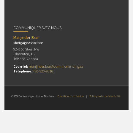
COMMUNIQUER AVEC NOUS
Manjinder Brar
Mortgage Associate
9241 50 Street NW
Edmonton, AB
T6B 3B6, Canada
Courriel:
manjinder.brar@dominionlending.ca
Téléphone:
780-920-9616
© 2026 Centres Hypothécaires Dominion
Conditions d’utilisation
|
Politique de confidentialité