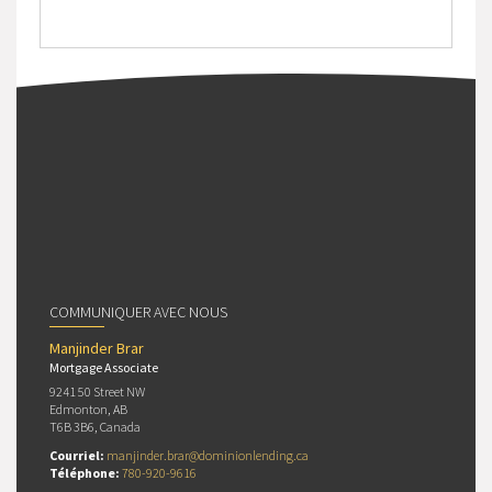
COMMUNIQUER AVEC NOUS
Manjinder Brar
Mortgage Associate
9241 50 Street NW
Edmonton, AB
T6B 3B6, Canada
Courriel:
manjinder.brar@dominionlending.ca
Téléphone:
780-920-9616