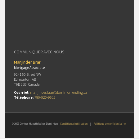
COMMUNIQUER AVEC NOUS
Manjinder Brar
Mortgage Associate
9241 50 Street NW
Edmonton, AB
T6B 3B6, Canada
Courriel:
manjinder.brar@dominionlending.ca
Téléphone:
780-920-9616
© 2026 Centres Hypothécaires Dominion
Conditions d’utilisation
|
Politique de confidentialité