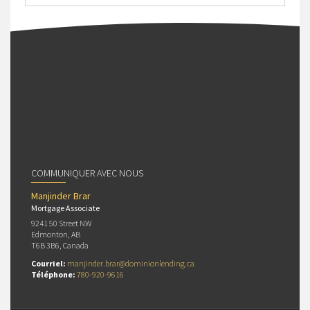
COMMUNIQUER AVEC NOUS
Manjinder Brar
Mortgage Associate
9241 50 Street NW
Edmonton, AB
T6B 3B6, Canada
Courriel:
manjinder.brar@dominionlending.ca
Téléphone:
780-920-9616