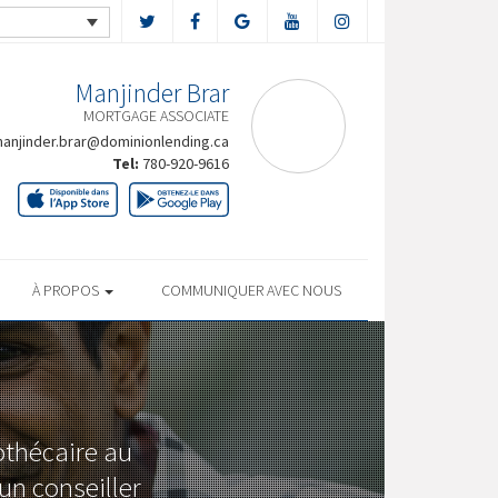
Manjinder Brar
MORTGAGE ASSOCIATE
anjinder.brar@dominionlending.ca
Tel:
780-920-9616
À PROPOS
COMMUNIQUER AVEC NOUS
othécaire au
un conseiller