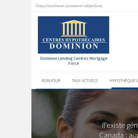
Chaque franchise est autonome et indépendante
Dominion Lending Centres Mortgage
Force
BONJOUR
TAUX ACTUELS
HYPOTHÈQUE
Il existe g
Canada : aup