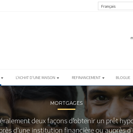
Français
m
S
L’ACHAT D’UNE MAISON
REFINANCEMENT
BLOGUE
MORTGAGES
énéralement deux façons d’obtenir un prêt hyp
rès d’une institution financière ou auprès d’