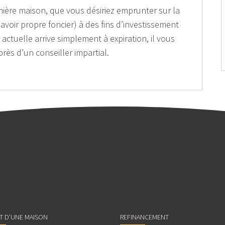
ière maison, que vous désiriez emprunter sur la
 avoir propre foncier) à des fins d’investissement
actuelle arrive simplement à expiration, il vous
rès d’un conseiller impartial.
AT D’UNE MAISON
REFINANCEMENT